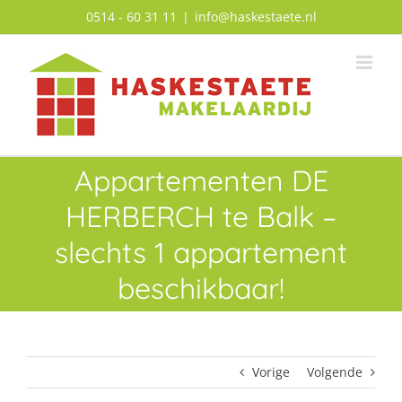
Ga
0514 - 60 31 11
|
info@haskestaete.nl
naar
inhoud
Appartementen DE
HERBERCH te Balk –
slechts 1 appartement
beschikbaar!
Vorige
Volgende