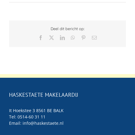
Deel dit bericht op:
Facebook
X
LinkedIn
WhatsApp
Pinterest
E-
mail
HASKESTAETE MAKELAARDIJ
It Hoekstee 3 8561 BE BALK
Tel: 0514-60 31 11
Email:
info@haskestaete.nl