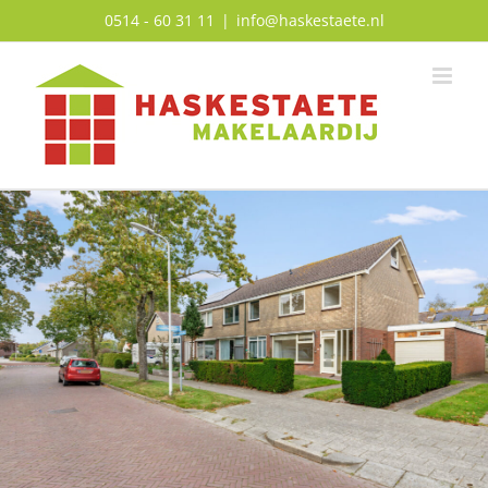
Ga
0514 - 60 31 11
|
info@haskestaete.nl
naar
inhoud