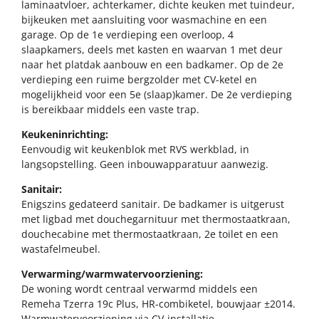
laminaatvloer, achterkamer, dichte keuken met tuindeur,
bijkeuken met aansluiting voor wasmachine en een
garage. Op de 1e verdieping een overloop, 4
slaapkamers, deels met kasten en waarvan 1 met deur
naar het platdak aanbouw en een badkamer. Op de 2e
verdieping een ruime bergzolder met CV-ketel en
mogelijkheid voor een 5e (slaap)kamer. De 2e verdieping
is bereikbaar middels een vaste trap.
Keukeninrichting:
Eenvoudig wit keukenblok met RVS werkblad, in
langsopstelling. Geen inbouwapparatuur aanwezig.
Sanitair:
Enigszins gedateerd sanitair. De badkamer is uitgerust
met ligbad met douchegarnituur met thermostaatkraan,
douchecabine met thermostaatkraan, 2e toilet en een
wastafelmeubel.
Verwarming/warmwatervoorziening:
De woning wordt centraal verwarmd middels een
Remeha Tzerra 19c Plus, HR-combiketel, bouwjaar ±2014.
Warmwatervoorziening via CV-installatie.