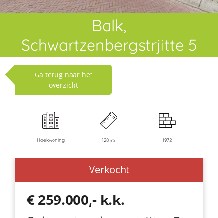
Balk,
Schwartzenbergstrjitte 5
Ga terug naar het
overzicht
Hoekwoning
128
1972
m2
Verkocht
€ 259.000,- k.k.