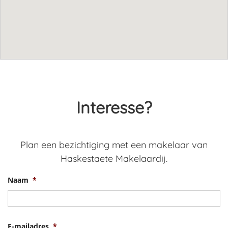
Interesse?
Plan een bezichtiging met een makelaar van
Haskestaete Makelaardij.
Naam
*
V
E-mailadres
*