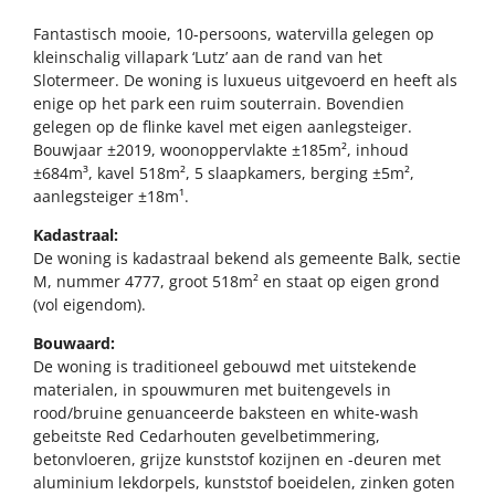
Fantastisch mooie, 10-persoons, watervilla gelegen op
kleinschalig villapark ‘Lutz’ aan de rand van het
Slotermeer. De woning is luxueus uitgevoerd en heeft als
enige op het park een ruim souterrain. Bovendien
gelegen op de flinke kavel met eigen aanlegsteiger.
Bouwjaar ±2019, woonoppervlakte ±185m², inhoud
±684m³, kavel 518m², 5 slaapkamers, berging ±5m²,
aanlegsteiger ±18m¹.
Kadastraal:
De woning is kadastraal bekend als gemeente Balk, sectie
M, nummer 4777, groot 518m² en staat op eigen grond
(vol eigendom).
Bouwaard:
De woning is traditioneel gebouwd met uitstekende
materialen, in spouwmuren met buitengevels in
rood/bruine genuanceerde baksteen en white-wash
gebeitste Red Cedarhouten gevelbetimmering,
betonvloeren, grijze kunststof kozijnen en -deuren met
aluminium lekdorpels, kunststof boeidelen, zinken goten