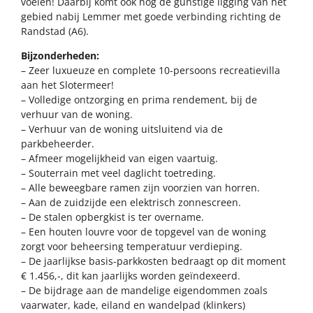
voelen! Daarbij komt ook nog de gunstige ligging van het
gebied nabij Lemmer met goede verbinding richting de
Randstad (A6).
Bijzonderheden:
– Zeer luxueuze en complete 10-persoons recreatievilla
aan het Slotermeer!
– Volledige ontzorging en prima rendement, bij de
verhuur van de woning.
– Verhuur van de woning uitsluitend via de
parkbeheerder.
– Afmeer mogelijkheid van eigen vaartuig.
– Souterrain met veel daglicht toetreding.
– Alle beweegbare ramen zijn voorzien van horren.
– Aan de zuidzijde een elektrisch zonnescreen.
– De stalen opbergkist is ter overname.
– Een houten louvre voor de topgevel van de woning
zorgt voor beheersing temperatuur verdieping.
– De jaarlijkse basis-parkkosten bedraagt op dit moment
€ 1.456,-, dit kan jaarlijks worden geïndexeerd.
– De bijdrage aan de mandelige eigendommen zoals
vaarwater, kade, eiland en wandelpad (klinkers)