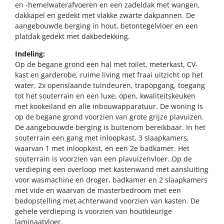
en -hemelwaterafvoeren en een zadeldak met wangen,
dakkapel en gedekt met vlakke zwarte dakpannen. De
aangebouwde berging in hout, betontegelvloer en een
platdak gedekt met dakbedekking.
Indeling:
Op de begane grond een hal met toilet, meterkast, CV-
kast en garderobe, ruime living met fraai uitzicht op het
water, 2x openslaande tuindeuren, trapopgang, toegang
tot het souterrain en een luxe, open, kwaliteitskeuken
met kookeiland en alle inbouwapparatuur. De woning is
op de begane grond voorzien van grote grijze plavuizen.
De aangebouwde berging is buitenom bereikbaar. In het
souterrain een gang met inloopkast, 3 slaapkamers,
waarvan 1 met inloopkast, en een 2e badkamer. Het
souterrain is voorzien van een plavuizenvloer. Op de
verdieping een overloop met kastenwand met aansluiting
voor wasmachine en droger, badkamer en 2 slaapkamers
met vide en waarvan de masterbedroom met een
bedopstelling met achterwand voorzien van kasten. De
gehele verdieping is voorzien van houtkleurige
laminaatvloer.