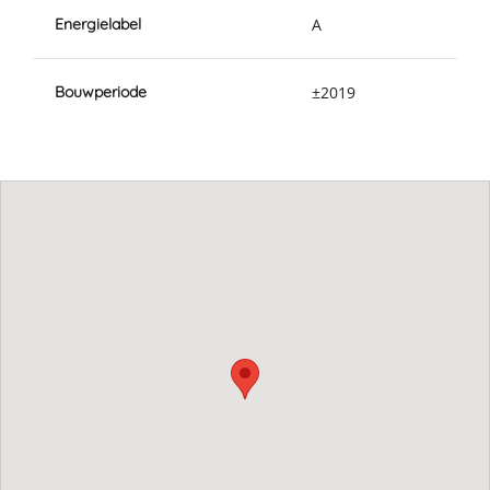
Energielabel
A
Bouwperiode
±2019