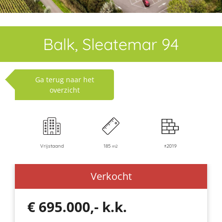
Balk, Sleatemar 94
Ga terug naar het
overzicht
Vrijstaand
185
±2019
m2
Verkocht
€ 695.000,- k.k.