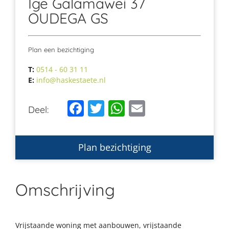
Ige Galamawei 37
OUDEGA GS
Plan een bezichtiging
T:
0514 - 60 31 11
E:
info@haskestaete.nl
Facebook
Twitter
WhatsApp
Email
Deel:
Plan bezichtiging
Omschrijving
Vrijstaande woning met aanbouwen, vrijstaande