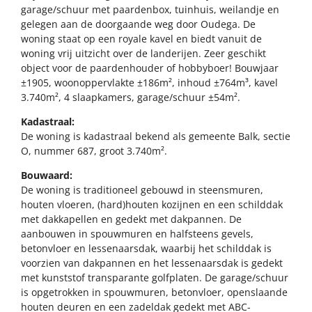
garage/schuur met paardenbox, tuinhuis, weilandje en
gelegen aan de doorgaande weg door Oudega. De
woning staat op een royale kavel en biedt vanuit de
woning vrij uitzicht over de landerijen. Zeer geschikt
object voor de paardenhouder of hobbyboer! Bouwjaar
±1905, woonoppervlakte ±186m², inhoud ±764m³, kavel
3.740m², 4 slaapkamers, garage/schuur ±54m².
Kadastraal:
De woning is kadastraal bekend als gemeente Balk, sectie
O, nummer 687, groot 3.740m².
Bouwaard:
De woning is traditioneel gebouwd in steensmuren,
houten vloeren, (hard)houten kozijnen en een schilddak
met dakkapellen en gedekt met dakpannen. De
aanbouwen in spouwmuren en halfsteens gevels,
betonvloer en lessenaarsdak, waarbij het schilddak is
voorzien van dakpannen en het lessenaarsdak is gedekt
met kunststof transparante golfplaten. De garage/schuur
is opgetrokken in spouwmuren, betonvloer, openslaande
houten deuren en een zadeldak gedekt met ABC-