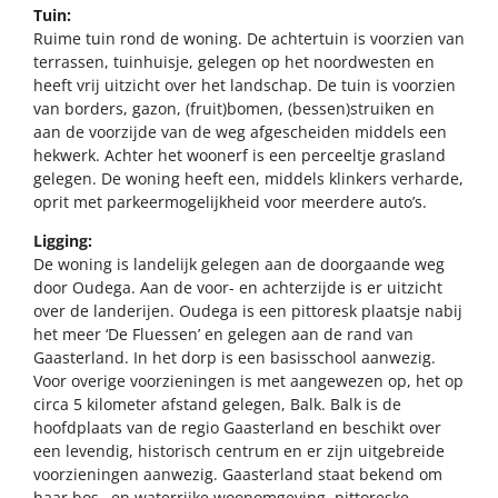
Tuin:
Ruime tuin rond de woning. De achtertuin is voorzien van
terrassen, tuinhuisje, gelegen op het noordwesten en
heeft vrij uitzicht over het landschap. De tuin is voorzien
van borders, gazon, (fruit)bomen, (bessen)struiken en
aan de voorzijde van de weg afgescheiden middels een
hekwerk. Achter het woonerf is een perceeltje grasland
gelegen. De woning heeft een, middels klinkers verharde,
oprit met parkeermogelijkheid voor meerdere auto’s.
Ligging:
De woning is landelijk gelegen aan de doorgaande weg
door Oudega. Aan de voor- en achterzijde is er uitzicht
over de landerijen. Oudega is een pittoresk plaatsje nabij
het meer ‘De Fluessen’ en gelegen aan de rand van
Gaasterland. In het dorp is een basisschool aanwezig.
Voor overige voorzieningen is met aangewezen op, het op
circa 5 kilometer afstand gelegen, Balk. Balk is de
hoofdplaats van de regio Gaasterland en beschikt over
een levendig, historisch centrum en er zijn uitgebreide
voorzieningen aanwezig. Gaasterland staat bekend om
haar bos– en waterrijke woonomgeving, pittoreske