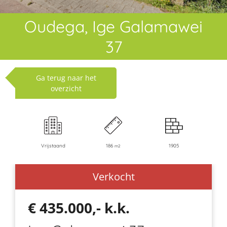
Oudega, Ige Galamawei
37
Ga terug naar het
overzicht
Vrijstaand
186
1905
m2
Verkocht
€ 435.000,- k.k.