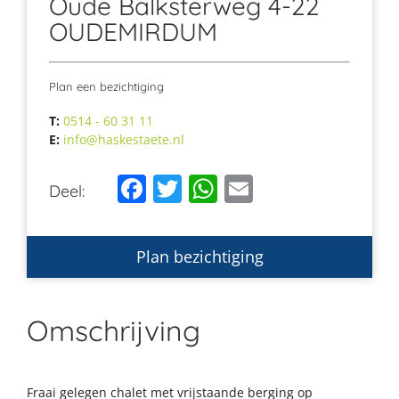
Oude Balksterweg 4-22
OUDEMIRDUM
Plan een bezichtiging
T:
0514 - 60 31 11
E:
info@haskestaete.nl
Facebook
Twitter
WhatsApp
Email
Deel:
Plan bezichtiging
Omschrijving
Fraai gelegen chalet met vrijstaande berging op