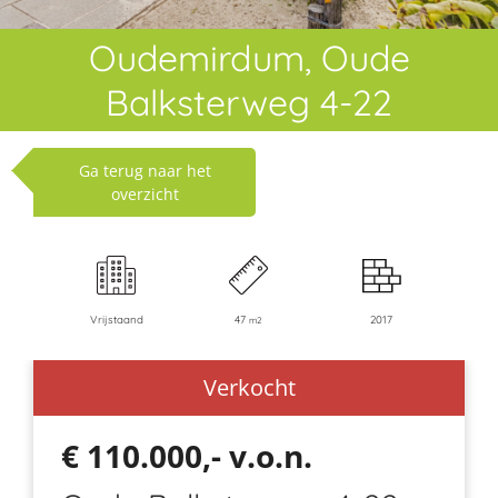
Oudemirdum, Oude
Balksterweg 4-22
Ga terug naar het
overzicht
Vrijstaand
47
2017
m2
Verkocht
€ 110.000,- v.o.n.