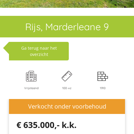
Rijs, Marderleane 9
Ga terug naar het
overzicht
Vrijstaand
100
1910
m2
Verkocht onder voorbehoud
€ 635.000,- k.k.