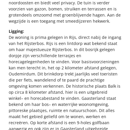
noordoosten en biedt veel privacy. De tuin is verder
voorzien van gazon, bomen, struiken en terrassen en is
grotendeels omzoomd met groenblijvende hagen. Aan de
wegzijde is een toegang met smeedijzeren hekwerk.
Ligging:
De woning is prima gelegen in Rijs, direct nabij de ingang
van het Rijsterbos. Rijs is een lintdorp wat bekend staat
om haar majestueuze Rijsterbos. In dit bosrijk gelegen
dorpje zijn verschillende terrasjes en
horecagelegenheden te vinden. Voor basisvoorzieningen
kan men terecht in, het op 2 kilometer afstand gelegen,
Oudemirdum. Dit brinkdorp trekt jaarlijks veel toeristen
die per fiets, wandelend of te paard de prachtige
omgeving komen verkennen. De historische plaats Balk is
op circa 8 kilometer afstand, hier is een uitgebreid
winkel– en horecabestand te vinden. Gaasterland staat
bekend om haar bos– en waterrijke woonomgeving,
pittoreske plaatsjes, ruimte en natuurschoon. Dit alles
maakt het gebied geliefd om te wonen, werken en
recreëren. Op korte afstand is een 9-holes golfbaan
aanwezig en ook zijn er in Gaasterland uitgebreide