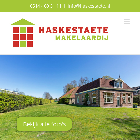
Ga
0514 - 60 31 11
|
info@haskestaete.nl
naar
inhoud
Bekijk alle foto's