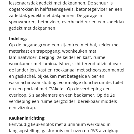
lessenaarsdak gedekt met dakpannen. De schuur is
opgetrokken in halfsteensgevels, betontegelvloer en een
zadeldak gedekt met dakpannen. De garage in
spouwmuren, betonvloer, overheaddeur en een zadeldak
gedekt met dakpannen.
Indeling:
Op de begane grond een zij-entree met hal, kelder met
meterkast en trapopgang, woonkeuken met
laminaatvloer, berging, 2e kelder en kast, ruime
woonkamer met laminaatvloer, schitterend uitzicht over
de landerijen, kast en rookkanaal met schoorsteenmantel
en gaskachel, bijkeuken met betegelde vloer en
wasmachineaansluiting, voormalige doucheruimte, toilet
en een portaal met CV-ketel. Op de verdieping een
overloop, 5 slaapkamers en een badkamer. Op de 2e
verdieping een ruime bergzolder, bereikbaar middels
een vlizotrap.
Keukeninrichting:
Eenvoudig keukenblok met aluminium werkblad in
langsopstelling, gasfornuis met oven en RVS afzuigkap.