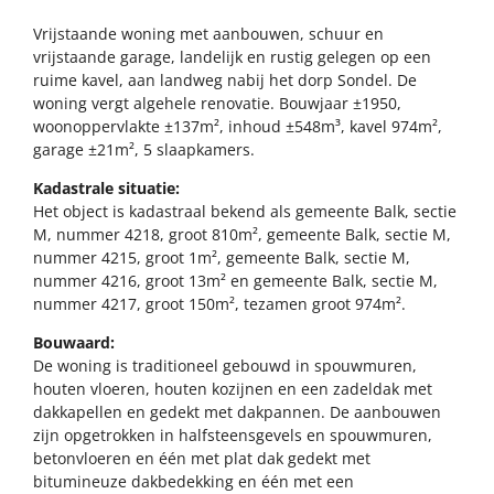
Vrijstaande woning met aanbouwen, schuur en
vrijstaande garage, landelijk en rustig gelegen op een
ruime kavel, aan landweg nabij het dorp Sondel. De
woning vergt algehele renovatie. Bouwjaar ±1950,
woonoppervlakte ±137m², inhoud ±548m³, kavel 974m²,
garage ±21m², 5 slaapkamers.
Kadastrale situatie:
Het object is kadastraal bekend als gemeente Balk, sectie
M, nummer 4218, groot 810m², gemeente Balk, sectie M,
nummer 4215, groot 1m², gemeente Balk, sectie M,
nummer 4216, groot 13m² en gemeente Balk, sectie M,
nummer 4217, groot 150m², tezamen groot 974m².
Bouwaard:
De woning is traditioneel gebouwd in spouwmuren,
houten vloeren, houten kozijnen en een zadeldak met
dakkapellen en gedekt met dakpannen. De aanbouwen
zijn opgetrokken in halfsteensgevels en spouwmuren,
betonvloeren en één met plat dak gedekt met
bitumineuze dakbedekking en één met een