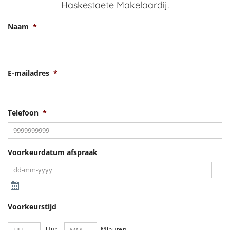
Haskestaete Makelaardij.
Naam
*
V
E-mailadres
*
Telefoon
*
Voorkeurdatum afspraak
Voorkeurstijd
Uur
Minuten