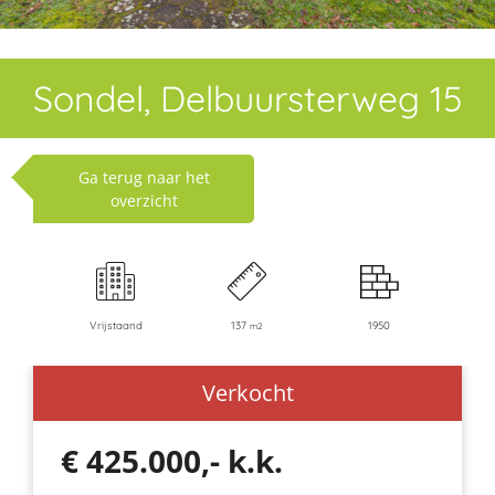
Sondel, Delbuursterweg 15
Ga terug naar het
overzicht
Vrijstaand
137
1950
m2
Verkocht
€ 425.000,- k.k.