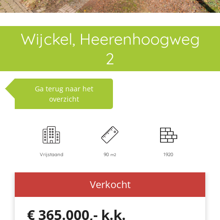
Wijckel, Heerenhoogweg
2
Ga terug naar het
overzicht
Vrijstaand
90
1920
m2
Verkocht
€ 365.000,- k.k.