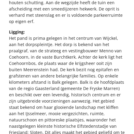
houten schutting. Aan de wegzijde heeft de tuin een
afscheiding met een smeedijzeren hekwerk. De oprit is
verhard met steenslag en er is voldoende parkeerruimte
op eigen erf.
Ligging:
Het pand is prima gelegen in het centrum van Wijckel,
aan het dorpspleintje. Het dorp is bekend van het
praalgraf, van de strateeg en vestingbouwer Menno van
Coehoorn, in de vaste Burchtkerk. Achter de kerk ligt het
Coehoornbos, de plaats waar de krijgsheer ooit zijn
buiten Meerenstein had. De kerk bezit nog epitafen en
grafstenen van andere belangrijke families. Op enkele
kilometers afstand is Balk gelegen. Balk is de hoofdplaats
van de regio Gaasterland (gemeente De Fryske Marren)
en beschikt over een levendig, historisch centrum en er
zijn uitgebreide voorzieningen aanwezig. Het gebied
staat bekend om haar glooiende landschap met kliffen
aan het IJsselmeer, mooie vergezichten, ruimte,
natuurschoon en pittoreske plaatsjes, waaronder het
naastgelegen kleinste historische Elfstedenstadje van
Friesland; Sloten. Dit alles maakt het gebied geliefd om te