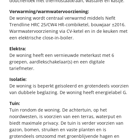
douchehoek met thermostaatkraan, wastafel en kastje.
Verwarming/warmwatervoorziening:
De woning wordt centraal verwarmd middels Nefit
Trendline HRC 25/CW4 HR-combiketel, bouwjaar ±2016.
Warmwatervoorziening via CV-ketel en in de keuken met
een elektrische close-in-boiler.
Elektra:
De woning heeft een vernieuwde meterkast met 6
groepen, aardlekschakelaar(s) en een digitale
tariefmeter.
Isolatie:
De woning is beperkt geïsoleerd en grotendeels voorzien
van dubbele beglazing. De woning heeft energielabel G.
Tuin:
Tuin rondom de woning. De achtertuin, op het
noordwesten, is voorzien van een terras, waterput en
biedt maximale privacy. De tuin is verder voorzien van
gazon, bomen, struiken en vaste planten en is
grotendeels omzoomd met groenblijvende hagen en