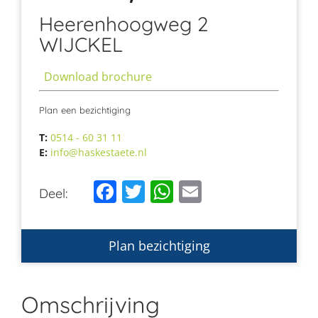
Heerenhoogweg 2
WIJCKEL
Download brochure
Plan een bezichtiging
T:
0514 - 60 31 11
E:
info@haskestaete.nl
Facebook
Twitter
WhatsApp
Email
Deel:
Plan bezichtiging
Omschrijving